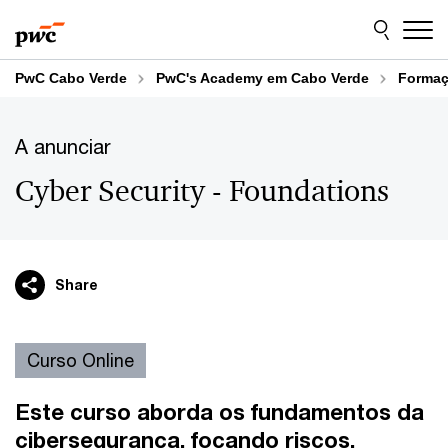
Skip
Skip
to
to
content
footer
PwC Cabo Verde
PwC's Academy em Cabo Verde
Formaç
A anunciar
Cyber Security - Foundations
Share
Curso Online
Este curso aborda os
fundamentos da
cibersegurança
, focando riscos,