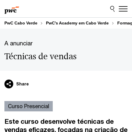
Skip
Skip
to
to
content
footer
PwC Cabo Verde
PwC's Academy em Cabo Verde
Formaç
A anunciar
Técnicas de vendas
Share
Curso Presencial
Este curso desenvolve
técnicas de
vendas eficazes
, focadas na criação de