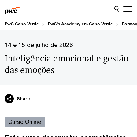
Skip
Skip
to
to
content
footer
PwC Cabo Verde
PwC's Academy em Cabo Verde
Formaç
14 e 15 de julho de 2026
Inteligência emocional e gestão
das emoções
Share
Curso Online