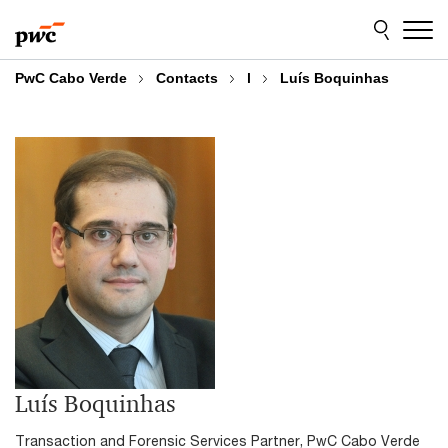
Skip
Skip
to
to
content
footer
PwC Cabo Verde
Contacts
l
Luís Boquinhas
Luís Boquinhas
Transaction and Forensic Services Partner, PwC Cabo Verde