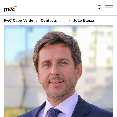
Skip
Skip
to
to
content
footer
PwC Cabo Verde
Contacts
j
João Banza