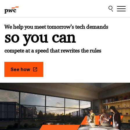
Skip
Skip
to
to
content
footer
PwC
We help you meet tomorrow’s tech demands
Cabo
so you can
Verde
compete at a speed that rewrites the rules
See how