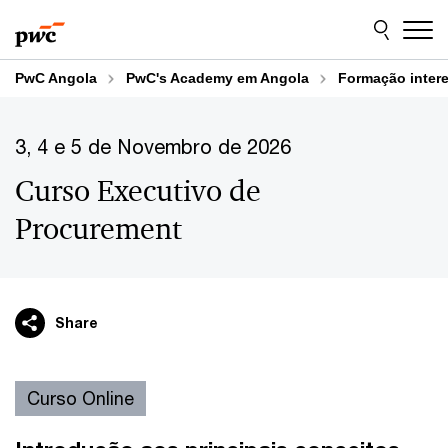
Skip
Skip
to
to
content
footer
PwC Angola
PwC's Academy em Angola
Formação inter
3, 4 e 5 de Novembro de 2026
Curso Executivo de
Procurement
Share
Curso Online