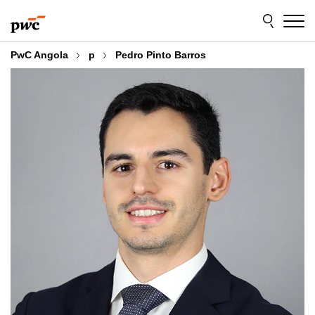
Skip
Skip
to
to
content
footer
PwC Angola
p
Pedro Pinto Barros