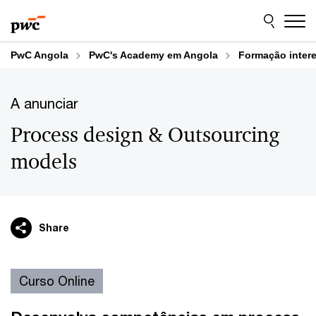
Skip
Skip
to
to
content
footer
PwC Angola
PwC's Academy em Angola
Formação inter
A anunciar
Process design & Outsourcing
models
Share
Curso Online