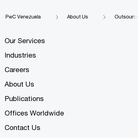
PwC Venezuela
About Us
Outsourci
Our Services
Industries
Careers
About Us
Publications
Offices Worldwide
Contact Us