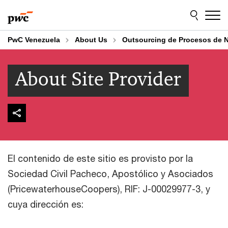
Skip
Skip
to
to
content
footer
PwC Venezuela
About Us
Outsourcing de Procesos de 
About Site Provider
El contenido de este sitio es provisto por la
Sociedad Civil Pacheco, Apostólico y Asociados
(PricewaterhouseCoopers), RIF: J-00029977-3, y
cuya dirección es: