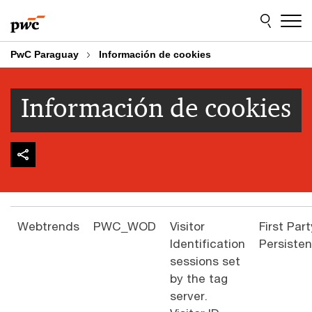
Skip
Skip
to
to
content
footer
PwC Paraguay
Información de cookies
Información de cookies
Webtrends
PWC_WOD
Visitor
First Part
Identification
Persisten
sessions set
by the tag
server.