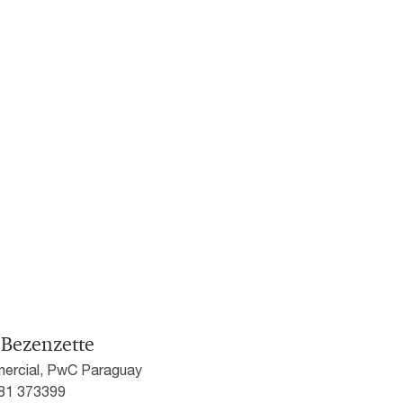
 Bezenzette
ercial, PwC Paraguay
981 373399