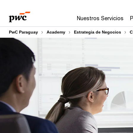
Skip
Skip
to
to
Nuestros Servicios
P
content
footer
PwC Paraguay
Academy
Estrategia de Negocios
C