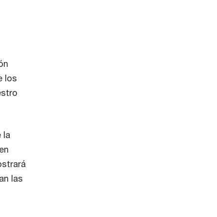
ión
e los
estro
 la
en
ostrará
an las