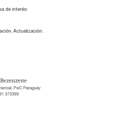
a de interés:
ación. Actualización.
 Bezenzette
ercial, PwC Paraguay
981 373399