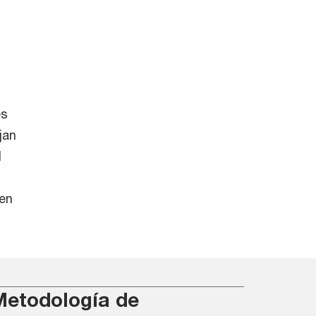
es
jan
l
n
den
Metodología de