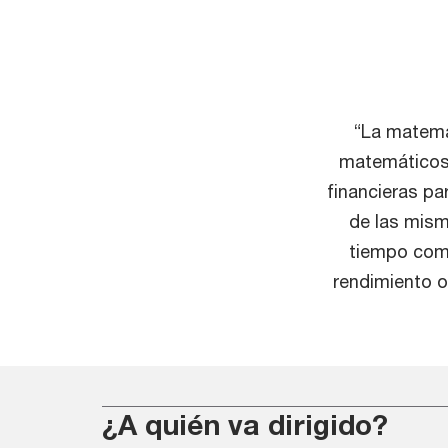
“La matemá
matemáticos 
financieras pa
de las misma
tiempo comb
rendimiento o
¿A quién va dirigido?