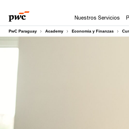
Skip
Skip
to
to
Nuestros Servicios
P
content
footer
PwC Paraguay
Academy
Economia y Finanzas
Cur