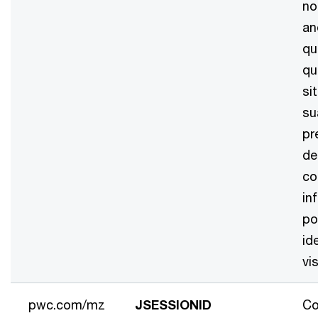
no
an
qu
qu
si
su
pr
de
co
in
p
id
vi
pwc.com/mz
JSESSIONID
Co