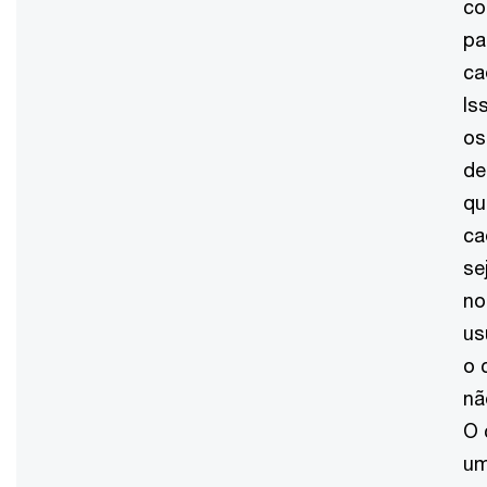
co
pa
ca
Is
os
de
qu
ca
se
no
us
o 
nã
O 
um