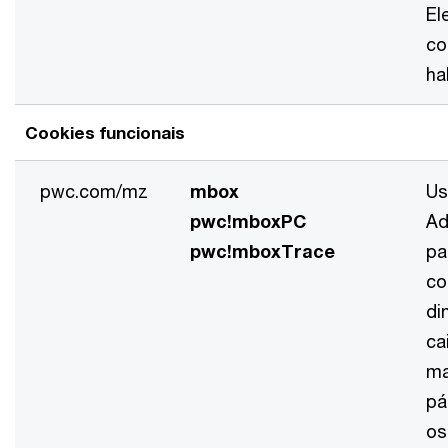
El
co
ha
Cookies funcionais
pwc.com/mz
mbox
Us
pwc!mboxPC
Ad
pwc!mboxTrace
pa
co
di
ca
ma
pá
os