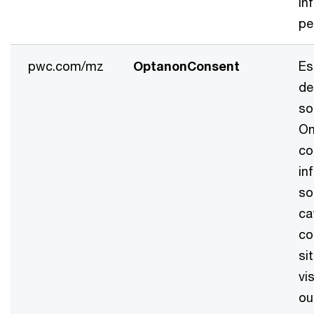
in
pe
pwc.com/mz
OptanonConsent
Es
de
so
On
co
in
so
ca
co
si
vi
ou