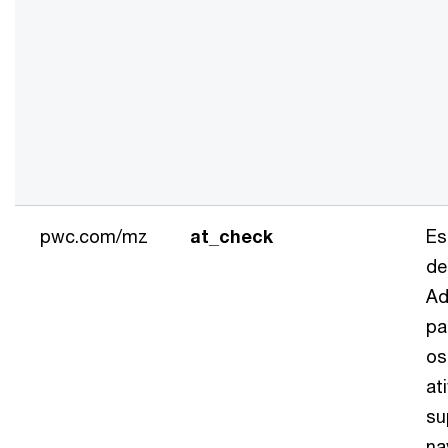
pwc.com/mz
at_check
Es
de
Ad
pa
os
at
su
na