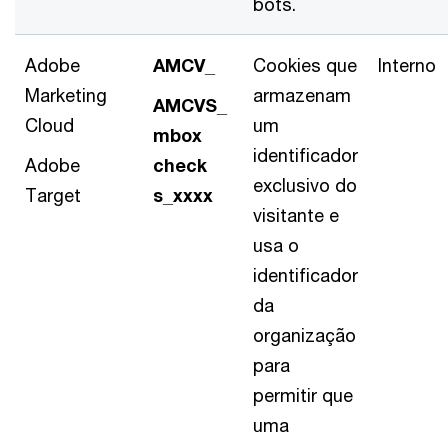
bots.
Adobe
AMCV_
Cookies que
Interno
Marketing
armazenam
AMCVS_
Cloud
um
mbox
identificador
Adobe
check
exclusivo do
Target
s_xxxx
visitante e
usa o
identificador
da
organização
para
permitir que
uma