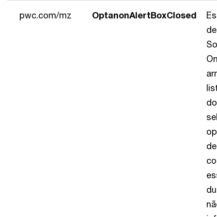
pwc.com/mz
OptanonAlertBoxClosed
Es
de
So
On
ar
li
do
se
op
de
co
es
du
nã