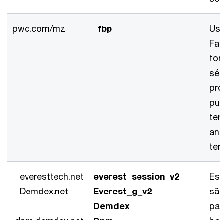
pwc.com/mz
_fbp
Us
Fa
fo
sé
pr
pu
te
an
te
everesttech.net
everest_session_v2
Es
Demdex.net
Everest_g_v2
sã
Demdex
pa