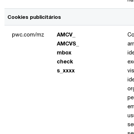
Cookies publicitários
pwc.com/mz
AMCV_
Co
AMCVS_
ar
mbox
id
check
ex
s_xxxx
vi
id
or
pe
em
us
se
se