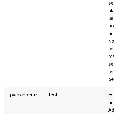
se
pl
us
po
es
No
us
ma
se
us
pe
pwc.com/mz
test
Es
as
Ad