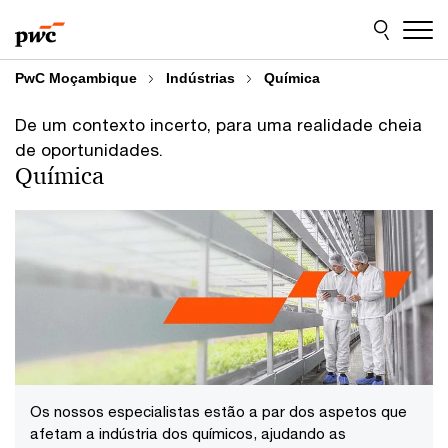
Skip
Skip
to
to
content
footer
PwC Moçambique
Indústrias
Química
De um contexto incerto, para uma realidade cheia
de oportunidades.
Química
Os nossos especialistas estão a par dos aspetos que
afetam a indústria dos químicos, ajudando as