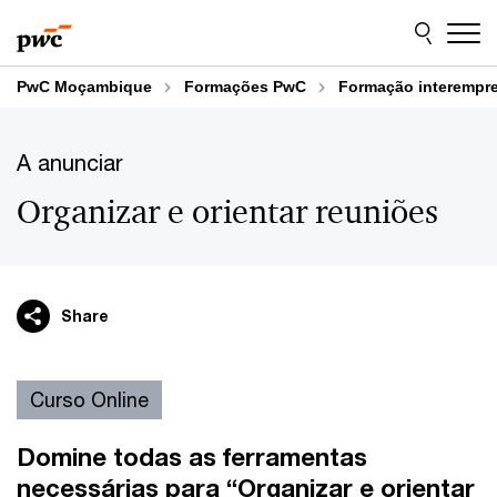
Skip
Skip
to
to
content
footer
PwC Moçambique
Formações PwC
Formação interempr
A anunciar
Organizar e orientar reuniões
Share
Curso Online
Domine todas as ferramentas
necessárias para
“Organizar e orientar