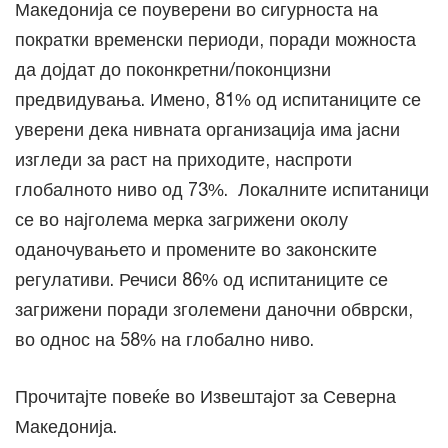
Македонија се поуверени во сигурноста на
пократки временски периоди, поради можноста
да дојдат до поконкретни/поконцизни
предвидувања. Имено, 81% од испитаниците се
уверени дека нивната организација има јасни
изгледи за раст на приходите, наспроти
глобалното ниво од 73%. Локалните испитаници
се во најголема мерка загрижени околу
оданочувањето и промените во законските
регулативи. Речиси 86% од испитаниците се
загрижени поради зголемени даночни обврски,
во однос на 58% на глобално ниво.
Прочитајте повеќе во Извештајот за Северна
Македонија.