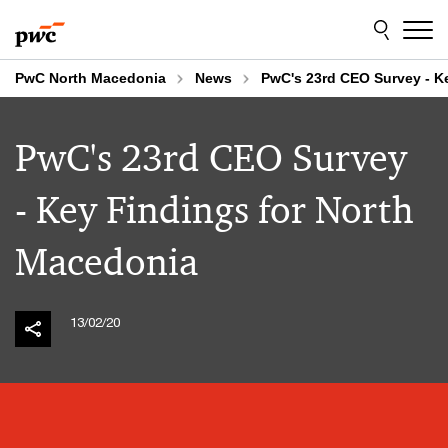
Skip
Skip
to
to
content
footer
PwC North Macedonia
News
PwC's 23rd CEO Survey - K
PwC's 23rd CEO Survey
- Key Findings for North
Macedonia
13/02/20