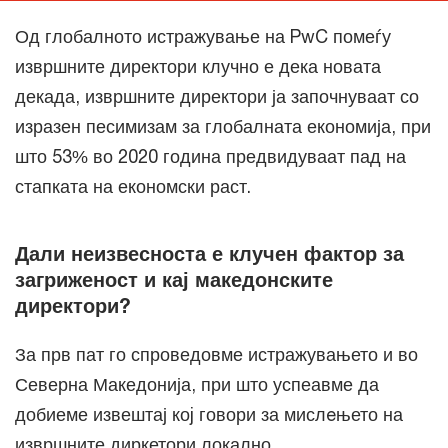
Од глобалното истражување на PwC помеѓу
извршните директори клучно е дека новата
декада, извршните директори ја започнуваат со
изразен песимизам за глобалната економија, при
што 53% во 2020 година предвидуваат пад на
стапката на економски раст.
Дали неизвесноста е клучен фактор за
загриженост и кај македонските
директори?
За прв пат го спроведовме истражувањето и во
Северна Македонија, при што успеавме да
добиеме извештај коj говори за мислeњето на
извршните диркетори локално.