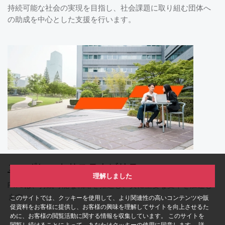
持続可能な社会の実現を目指し、社会課題に取り組む団体へ
の助成を中心とした支援を行います。
コーポレートサステナビリティ
理解しました
PwCは、持続可能な戦略を推進し、真に重要な変革を加速し
ます。
このサイトでは、クッキーを使用して、より関連性の高いコンテンツや販
促資料をお客様に提供し、お客様の興味を理解してサイトを向上させるた
めに、お客様の閲覧活動に関する情報を収集しています。 このサイトを
閲覧し続けることによって、あなたはクッキーの使用に同意します。 詳