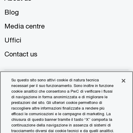
Blog
Media centre
Uffici
Contact us
Su questo sito sono attivi cookie di natura tecnica
necessari per il suo funzionamento. Sono inoltre in funzione
cookie analitici che consentono a PwC di verificare i flussi
di navigazione in forma anonimizzata e di migliorare le
© 2017 - 2026 PwC. All rights reserved. PwC refers to the
prestazioni del sito. Gli ulteriori cookie permettono di
PwC network and/or one or more of its member firms, each
raccogliere altre informazioni finalizzate a rendere più
of which is a separate legal entity. Please see
efficaci le comunicazioni e le campagne di marketing. La
www.pwc.com/structure
for further details.
chiusura di questo banner tramite il tasto “X” comporta la
continuazione della navigazione in assenza di sistemi di
tracciamento diversi dai cookie tecnici e da quelli analitici.