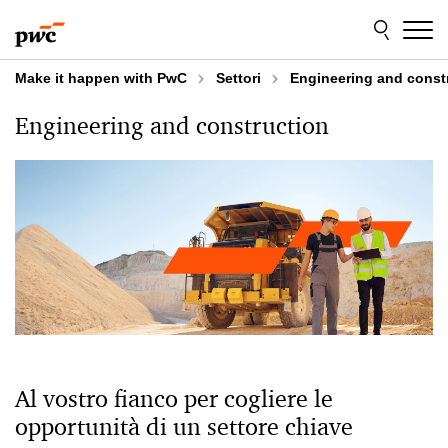
Skip
Skip
to
to
content
footer
Make it happen with PwC
Settori
Engineering and const
Engineering and construction
Al vostro fianco per cogliere le
opportunità di un settore chiave