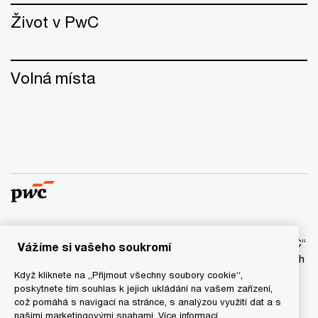
Život v PwC
Volná místa
© 2017 - 2026 PwC. Všechna práva vyhrazena. Název “PwC“
Vážíme si vašeho soukromí
označuje síť firem PwC a/anebo jednu anebo více členských
firem, které jsou samostatným právním subjektem. Bližší
Když kliknete na „Přijmout všechny soubory cookie“,
poskytnete tím souhlas k jejich ukládání na vašem zařízení,
informace najdete na stránce
www.pwc.com/structure
.
což pomáhá s navigací na stránce, s analýzou využití dat a s
našimi marketingovými snahami.
Více informací