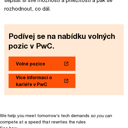
rozhodnout, co dál.
Podívej se na nabídku volných
pozic v PwC.
Volné pozice
Více informací o
kariéře v PwC
We help you meet tomorrow’s tech demands
so you can
compete at a speed that rewrites the rules
See how