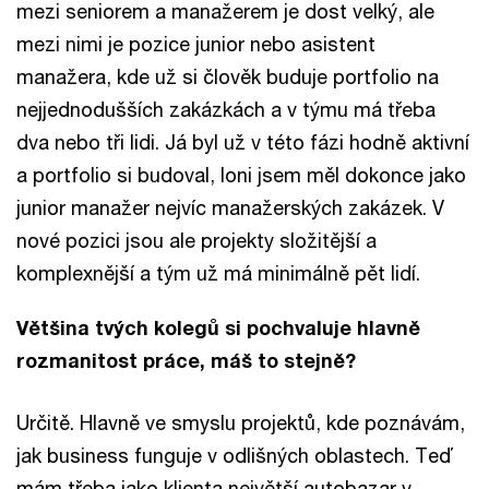
mezi seniorem a manažerem je dost velký, ale
mezi nimi je pozice junior nebo asistent
manažera, kde už si člověk buduje portfolio na
nejjednodušších zakázkách a v týmu má třeba
dva nebo tři lidi. Já byl už v této fázi hodně aktivní
a portfolio si budoval, loni jsem měl dokonce jako
junior manažer nejvíc manažerských zakázek. V
nové pozici jsou ale projekty složitější a
komplexnější a tým už má minimálně pět lidí.
Většina tvých kolegů si pochvaluje hlavně
rozmanitost práce, máš to stejně?
Určitě. Hlavně ve smyslu projektů, kde poznávám,
jak business funguje v odlišných oblastech. Teď
mám třeba jako klienta největší autobazar v