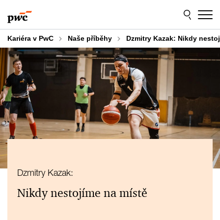
Skip
Skip
to
to
content
footer
Kariéra v PwC
Naše příběhy
Dzmitry Kazak: Nikdy nesto
Dzmitry Kazak:
Nikdy nestojíme na místě