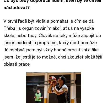
Co bys tedy doporučil lidem, kteří by tě chtěli
následovat?
V první řadě být vidět a pomáhat, s čím se dá.
Třeba i s organizováním akcí, ať už na vysoké
škole, nebo tady. Člověk se taky může zapojit do
junior leadership programu, který dost pomůže.
Já osobně jsem byl vždy hodně proaktivní a říkal
jsem, že jestli je to možné, chci zkoušet složitější
oblasti práce.