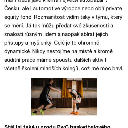
Česku, ale i automotive výrobce nebo obří private
equity fond. Rozmanitost vidím taky v týmu, který
se mění. Já tak můžu předat své zkušenosti a
znalosti různým lidem a naopak sbírat jejich
přístupy a myšlenky. Celé je to ohromně
dynamické. Nikdy nestojíme na místě a kromě
auditní práce máme spoustu dalších aktivit
včetně školení mladších kolegů, což mě moc baví.
Stál jsi také u zrodu PwC basketbalového