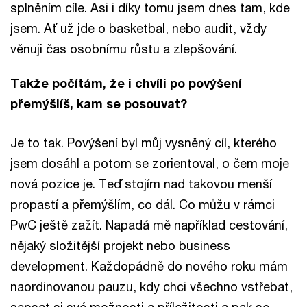
splněním cíle. Asi i díky tomu jsem dnes tam, kde
jsem. Ať už jde o basketbal, nebo audit, vždy
věnuji čas osobnímu růstu a zlepšování.
Takže počítám, že i chvíli po povýšení
přemýšlíš, kam se posouvat?
Je to tak. Povýšení byl můj vysněný cíl, kterého
jsem dosáhl a potom se zorientoval, o čem moje
nová pozice je. Teď stojím nad takovou menší
propastí a přemýšlím, co dál. Co můžu v rámci
PwC ještě zažít. Napadá mě například cestování,
nějaký složitější projekt nebo business
development. Každopádně do nového roku mám
naordinovanou pauzu, kdy chci všechno vstřebat,
sepsat si své možnosti a příležitosti a pak se