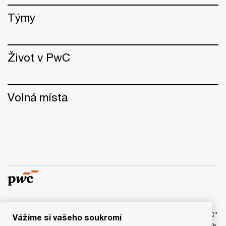
Týmy
Život v PwC
Volná místa
© 2017 - 2026 PwC. Všechna práva vyhrazena. Název “PwC“
Vážíme si vašeho soukromí
označuje síť firem PwC a/anebo jednu anebo více členských