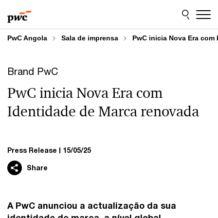
Skip
Skip
to
to
content
footer
PwC Angola
Sala de imprensa
PwC inicia Nova Era com 
Brand PwC
PwC inicia Nova Era com
Identidade de Marca renovada
Press Release
15/05/25
Share
A PwC anunciou a actualização da sua
identidade de marca, a nível global,