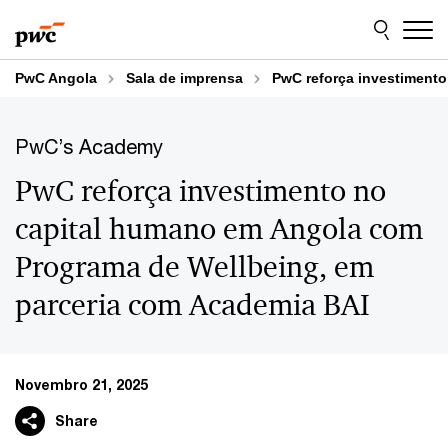
Skip
Skip
to
to
content
footer
PwC Angola
Sala de imprensa
PwC reforça investiment
PwC’s Academy
PwC reforça investimento no
capital humano em Angola com
Programa de Wellbeing, em
parceria com Academia BAI
Novembro 21, 2025
Share