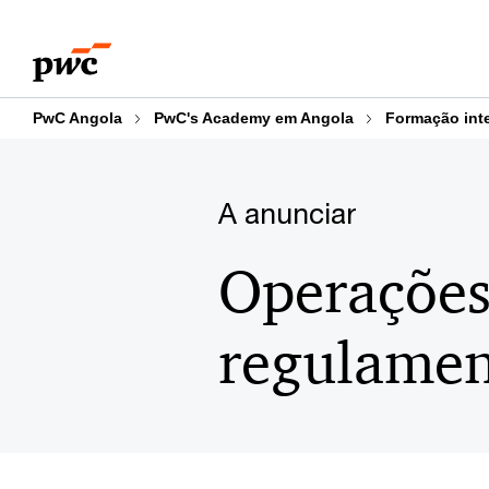
Skip
Skip
to
to
content
footer
PwC Angola
PwC's Academy em Angola
Formação int
A anunciar
Operações
regulament