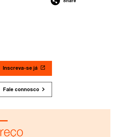
Share
Inscreva-se já
Fale connosco
reço