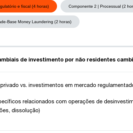
latório e fiscal (4 horas)
Componente 2 | Processual (2 ho
ade-Base Money Laundering (2 horas)
ambiais de investimento por não residentes cambi
 privado vs. investimentos em mercado regulamentad
ecíficos relacionados com operações de desinvestim
ões, dissolução)