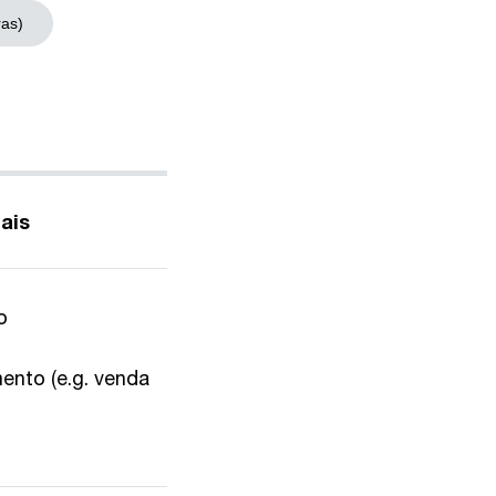
ras)
ais
o
ento (e.g. venda