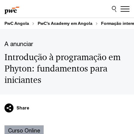
Skip
Skip
to
to
content
footer
PwC Angola
PwC's Academy em Angola
Formação inter
A anunciar
Introdução à programação em
Phyton: fundamentos para
iniciantes
Share
Curso Online