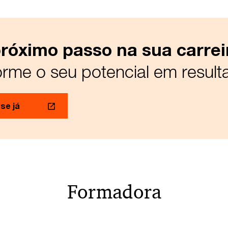
próximo passo na sua carrei
orme o seu potencial em result
se já
Formadora