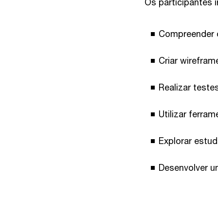
Os participantes i
Compreender os
Criar wirefram
Realizar teste
Utilizar ferra
Explorar estu
Desenvolver um