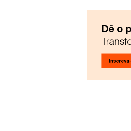
Dê o 
Transf
Inscreva-