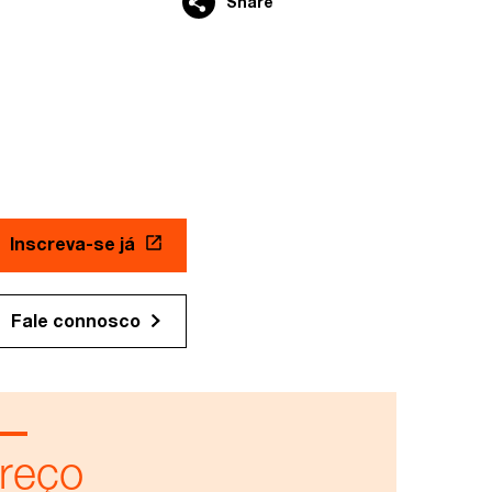
Share
Inscreva-se já
Fale connosco
reço