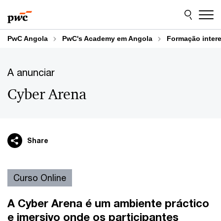
Skip
Skip
to
to
content
footer
PwC Angola
PwC's Academy em Angola
Formação inter
A anunciar
Cyber Arena
Share
Curso Online
A Cyber Arena é um ambiente práctico
e imersivo onde os participantes