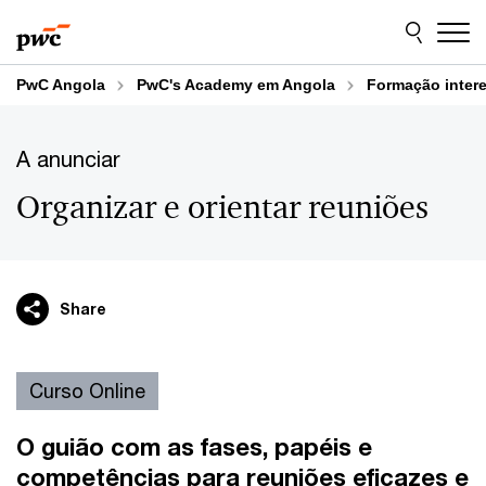
Skip
Skip
to
to
content
footer
PwC Angola
PwC's Academy em Angola
Formação inter
A anunciar
Organizar e orientar reuniões
Share
Curso Online
O guião com as fases, papéis e
competências para reuniões eficazes e