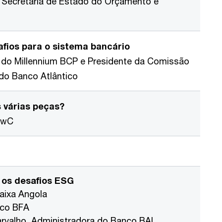
, Secretária de Estado do Orçamento e
fios para o sistema bancário
 do Millennium BCP e Presidente da Comissão
 do Banco Atlântico
 várias peças?
 PwC
e os desafios ESG
aixa Angola
nco BFA
arvalho, Administradora do Banco BAI