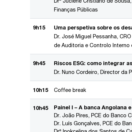
Drª Juciene Cristiano de Sousa
Finanças Públicas
9h15
Uma perspetiva sobre os desa
Dr. José Miguel Pessanha, CRO
de Auditoria e Controlo Interno
9h45
Riscos ESG: como integrar as
Dr. Nuno Cordeiro, Director da
10h15
Coffee break
Painel I – A banca Angolana 
10h45
Dr. João Pires, PCE do Banco C
Dr. Luís Gonçalves, PCE do Ba
Drª Inokcelina dos Santos de C