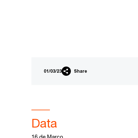
01/03/23
Share
Data
16 de Março