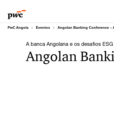
Skip
Skip
to
to
content
footer
PwC Angola
Eventos
Angolan Banking Conference – 
A banca Angolana e os desafios ESG
Angolan Banki