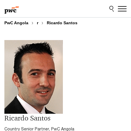
Skip
Skip
to
to
content
footer
PwC Angola
r
Ricardo Santos
Ricardo Santos
Country Senior Partner, PwC Angola