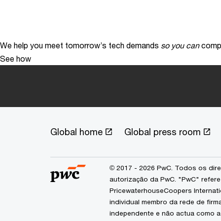
We help you meet tomorrow’s tech demands
so you can
compe
See how
Global home
Global press room
© 2017 - 2026 PwC. Todos os dire
autorização da PwC. "PwC" refere
PricewaterhouseCoopers Internatio
individual membro da rede de fir
independente e não actua como ag