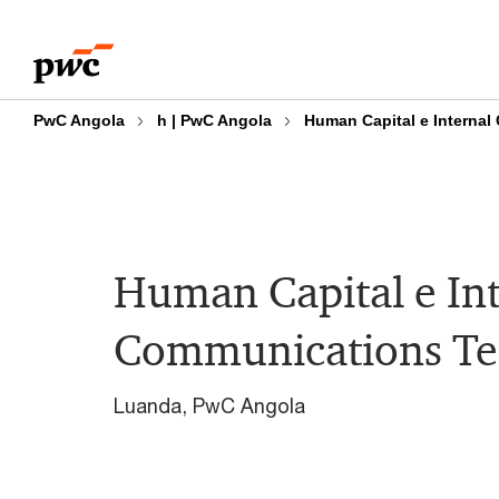
Skip
Skip
to
to
content
footer
PwC Angola
h | PwC Angola
Human Capital e Interna
Human Capital e In
Communications T
Luanda, PwC Angola