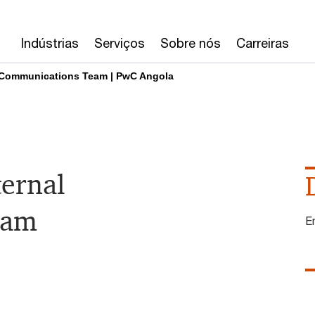
Indústrias
Serviços
Sobre nós
Carreiras
l Communications Team | PwC Angola
ternal
eam
E