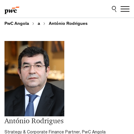
Skip
Skip
to
to
content
footer
PwC Angola
a
António Rodrigues
António Rodrigues
Strategy & Corporate Finance Partner, PwC Angola