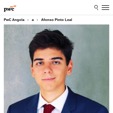
Skip
Skip
to
to
content
footer
PwC Angola
a
Afonso Pinto Leal