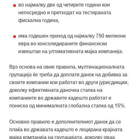
во најмалку две од четирите години кои
непосредно и претходат на тестираната
фискална година,
има годишен приход од најмалку 750 милиони
евра во консолидираните финансиски
извештаи на ултимативната мајка компанија.
Врз основа на овие правила, мултинационалната
групација ќе треба да доплати данок на добивка за
своите компании кои работат во други јурисдикции,
доколку ефективната даночна стапка на
компаниите во државите кадешто работат е
пониска од минималната глобална стапка од 15%.
Основно правило е дополнителниот данок да се
плаќа во државата кадешто е лоцирана крајната
мајка компанија на групацијата, доколку оваа