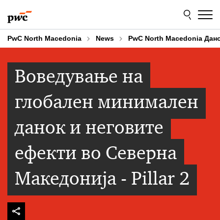
Skip
Skip
to
to
content
footer
PwC North Macedonia
News
PwC North Macedonia Дан
Воведување на
глобален минимален
данок и неговите
ефекти во Северна
Македонија - Pillar 2