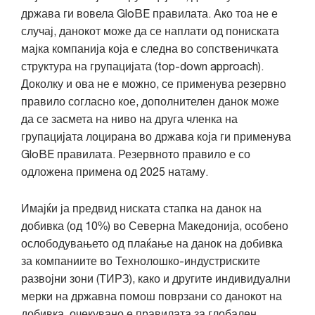
држава ги вовела GloBE правилата. Ако тоа не е
случај, данокот може да се наплати од пониската
мајка компанија која е следна во сопственичката
структура на групацијата (top-down approach).
Доколку и ова не е можно, се применува резервно
правило согласно кое, дополнителен данок може
да се засмета на ниво на друга членка на
групацијата лоцирана во држава која ги применува
GloBE правилата. Резервното правило е со
одложена примена од 2025 натаму.
Имајќи ја предвид ниската стапка на данок на
добивка (од 10%) во Северна Македонија, особено
ослободувањето од плаќање на данок на добивка
за компаниите во Технолошко-индустриските
развојни зони (ТИРЗ), како и другите индивидуални
мерки на државна помош поврзани со данокот на
добивка, очекувано е правилата за глобален