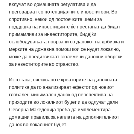
вклучат во домашната регулатива и да
преговараат со потенцијалните инвеститори. Во
спротивно, некои од постоечките шеми за
поддршка на инвестициите ќе престанат да бидат
примамливи за инвеститорите, бидејќи
ослободувањата поврзани со данокот на добивка и
мерките на државна помош кои се нудат локално,
може да предизвикаат зголемени даночни обврски
за инвеститорите во странство.
Исто така, очекувано е креаторите на даночната
политика да го анализираат ефектот од новиот
глобален минимален данок од перспектива на
приходите во локалниот буџет и да одлучат дали
Северна Македонија треба да имплементира
домашни правила за наплата на дополнителниот
данок во локалниот буџет.