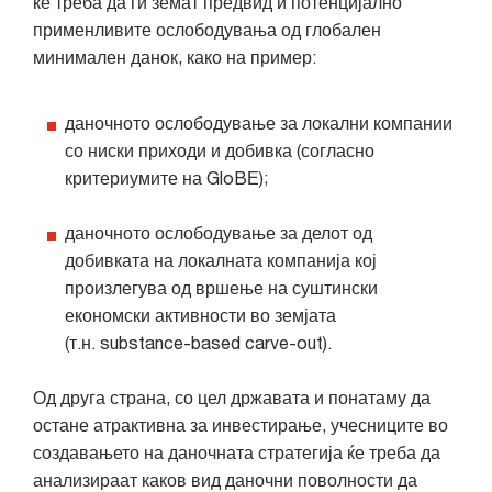
ќе треба да ги земат предвид и потенцијално
применливите ослободувања од глобален
минимален данок, како на пример:
даночното ослободување за локални компании
со ниски приходи и добивка (согласно
критериумите на GloBЕ);
даночното ослободување за делот од
добивката на локалната компанија кој
произлегува од вршење на суштински
економски активности во земјата
(т.н. substance-based carve-out).
Од друга страна, со цел државата и понатаму да
остане атрактивна за инвестирање, учесниците во
создавањето на даночната стратегија ќе треба да
анализираат каков вид даночни поволности да