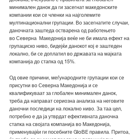
минимален данок да ги засегнат македонските
компании кои се членки на најголемите
мултинационални групации. Во засегнатите случаи,
даночната заштеда остварена од работењето
во Северна Македонија веќе не би имала ефект на
групациско ниво, бидејќи данокот кој е заштеден
локално, би се доплатил во државата на мајката
компанија до стапка од 15%.
Од овие причини, меѓународните групации кои се
присутни во Северна Македонија и се
квалификуваат за глобален минимален данок,
треба да направат сериозна анализа на неговите
даночни последици на локално ниво. За таа цел,
потребно е да ја утврдат ефективната даночна
стапка на својата компанија во Македонија,
применувајќи ги посебните GloBE правила. Притоа,