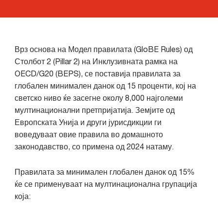
Врз основа на Модел правилата (GloBE Rules) од
Столбот 2 (Pillar 2) на Инклузивната рамка на
OECD/G20 (BEPS), се поставија правилата за
глобален минимален данок од 15 проценти, кој на
светско ниво ќе засегне околу 8,000 најголеми
мултинационални претпријатија. Земјите од
Европската Унија и други јурисдикции ги
воведуваат овие правила во домашното
законодавство, со примена од 2024 натаму.
Правилата за минимален глобален данок од 15%
ќе се применуваат на мултинационална групација
која: