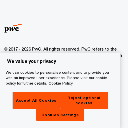
© 2017 - 2026 PwC. All rights reserved. PwC refers to the
PwC network and/or one or more of its member firms, each
We value your privacy
of which is a separate legal entity. Please see
www.pwc.com/structure for further details.
We use cookies to personalise content and to provide you
with an improved user experience. Please visit our cookie
Privacy
policy for further details.
Cookie Policy
Legal
Reject optional
Information notice
Accept All Cookies
cookies
About site provider
Cookies Settings
Cookie info