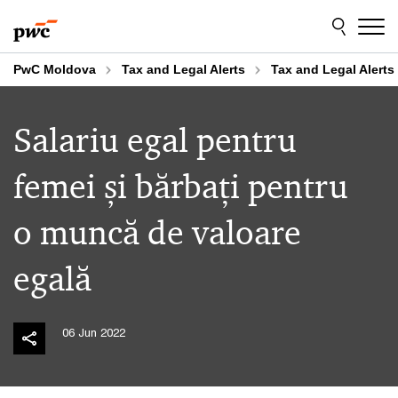
Skip
Skip
to
to
content
footer
PwC Moldova
Tax and Legal Alerts
Tax and Legal Alerts
Salariu egal pentru
femei și bărbați pentru
o muncă de valoare
egală
06 Jun 2022