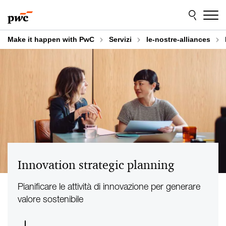
Skip
Skip
to
to
content
footer
Make it happen with PwC
Servizi
le-nostre-alliances
Innovation strategic planning
Pianificare le attività di innovazione per generare
valore sostenibile