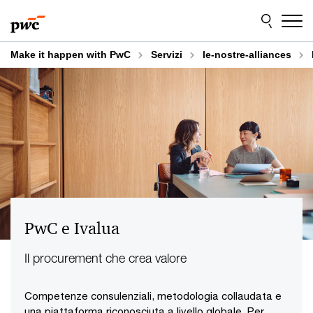
Skip
Skip
to
to
content
footer
Make it happen with PwC
Servizi
le-nostre-alliances
PwC e Ivalua
Il procurement che crea valore
Competenze consulenziali, metodologia collaudata e
una piattaforma riconosciuta a livello globale. Per