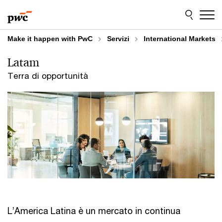
Skip
Skip
to
to
content
footer
Make it happen with PwC
Servizi
International Markets
Latam
Terra di opportunità
L’America Latina è un mercato in continua