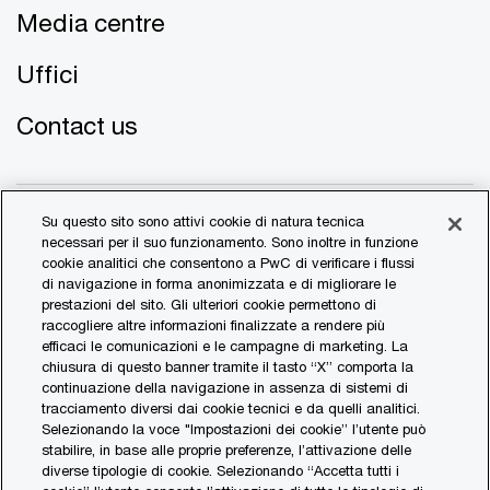
Media centre
Uffici
Contact us
Su questo sito sono attivi cookie di natura tecnica
necessari per il suo funzionamento. Sono inoltre in funzione
cookie analitici che consentono a PwC di verificare i flussi
di navigazione in forma anonimizzata e di migliorare le
© 2017 - 2026 PwC. All rights reserved. PwC refers to the
prestazioni del sito. Gli ulteriori cookie permettono di
PwC network and/or one or more of its member firms, each
raccogliere altre informazioni finalizzate a rendere più
of which is a separate legal entity. Please see
efficaci le comunicazioni e le campagne di marketing. La
www.pwc.com/structure
for further details.
chiusura di questo banner tramite il tasto “X” comporta la
continuazione della navigazione in assenza di sistemi di
tracciamento diversi dai cookie tecnici e da quelli analitici.
Transparency Report
Selezionando la voce "Impostazioni dei cookie” l’utente può
stabilire, in base alle proprie preferenze, l’attivazione delle
Legal & Privacy
diverse tipologie di cookie. Selezionando “Accetta tutti i
Cookie Policy