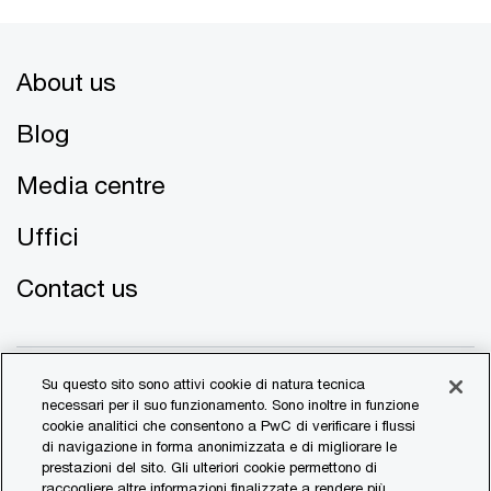
About us
Blog
Media centre
Uffici
Contact us
Su questo sito sono attivi cookie di natura tecnica
necessari per il suo funzionamento. Sono inoltre in funzione
cookie analitici che consentono a PwC di verificare i flussi
di navigazione in forma anonimizzata e di migliorare le
© 2017 - 2026 PwC. All rights reserved. PwC refers to the
prestazioni del sito. Gli ulteriori cookie permettono di
PwC network and/or one or more of its member firms, each
raccogliere altre informazioni finalizzate a rendere più