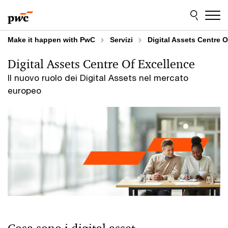
Skip
Skip
to
to
content
footer
Make it happen with PwC
Servizi
Digital Assets Centre O
Digital Assets Centre Of Excellence
Il nuovo ruolo dei Digital Assets nel mercato
europeo