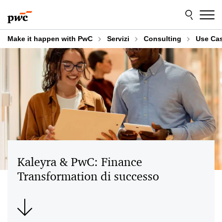
Skip
Skip
to
to
content
footer
Make it happen with PwC
Servizi
Consulting
Use Cas
Kaleyra & PwC: Finance
Transformation di successo