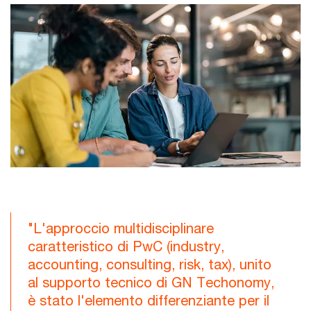
"L'approccio multidisciplinare
caratteristico di PwC (industry,
accounting, consulting, risk, tax), unito
al supporto tecnico di GN Techonomy,
è stato l'elemento differenziante per il