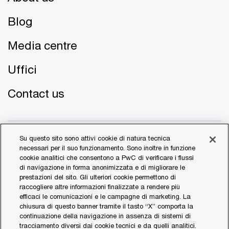
Blog
Media centre
Uffici
Contact us
Su questo sito sono attivi cookie di natura tecnica
necessari per il suo funzionamento. Sono inoltre in funzione
cookie analitici che consentono a PwC di verificare i flussi
di navigazione in forma anonimizzata e di migliorare le
© 2017 - 2026 PwC. All rights reserved. PwC refers to the
prestazioni del sito. Gli ulteriori cookie permettono di
PwC network and/or one or more of its member firms, each
raccogliere altre informazioni finalizzate a rendere più
of which is a separate legal entity. Please see
efficaci le comunicazioni e le campagne di marketing. La
www.pwc.com/structure
for further details.
chiusura di questo banner tramite il tasto “X” comporta la
continuazione della navigazione in assenza di sistemi di
tracciamento diversi dai cookie tecnici e da quelli analitici.