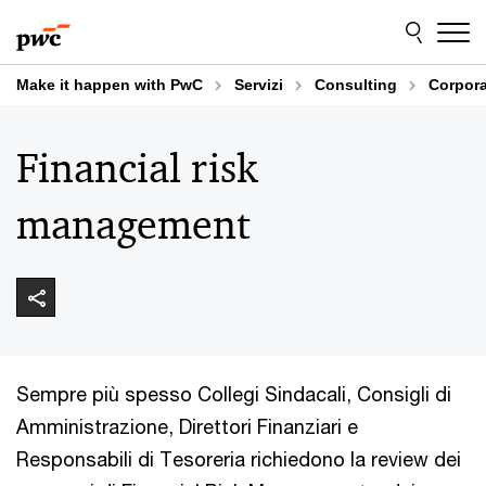
Skip
Skip
to
to
content
footer
Make it happen with PwC
Servizi
Consulting
Corpora
Financial risk
management
Sempre più spesso Collegi Sindacali, Consigli di
Amministrazione, Direttori Finanziari e
Responsabili di Tesoreria richiedono la review dei