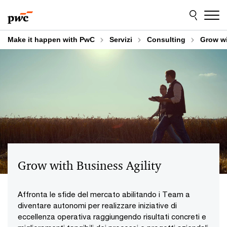
Skip
Skip
to
to
content
footer
Make it happen with PwC
Servizi
Consulting
Grow wi
Grow with Business Agility
Affronta le sfide del mercato abilitando i Team a
diventare autonomi per realizzare iniziative di
eccellenza operativa raggiungendo risultati concreti e