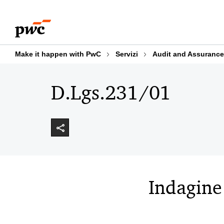
Skip
Skip
to
to
content
footer
Make it happen with PwC
Servizi
Audit and Assurance
D.Lgs.231/01
Indagine 