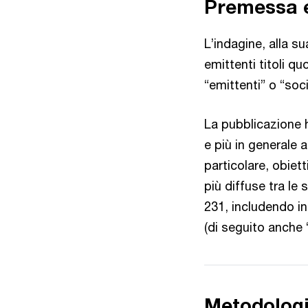
Premessa e
L’indagine, alla s
emittenti titoli q
“emittenti” o “soc
La pubblicazione h
e più in generale a
particolare, obiett
più diffuse tra le
231, includendo in
(di seguito anche 
Metodolog