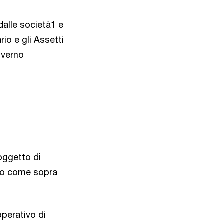
dalle società1 e
io e gli Assetti
Governo
oggetto di
nto come sopra
operativo di