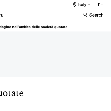
Italy
IT
Search
rs
dagine nell'ambito delle società quotate
uotate