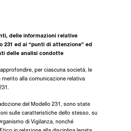
ti, delle informazioni relative
o 231 ed ai “punti di attenzione” ed
ti delle analisi condotte
approfondire, per ciascuna società, le
in merito alla comunicazione relativa
231.
i adozione del Modello 231, sono state
oni sulle caratteristiche dello stesso, su
l’Organismo di Vigilanza, nonché
tico in relazione alla disciplina legata