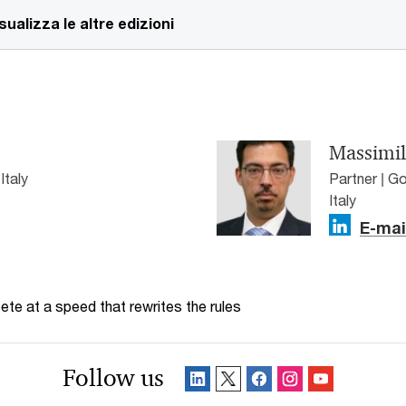
sualizza le altre edizioni
Massimil
Italy
Partner | G
Italy
E-mai
te at a speed that rewrites the rules
Follow us