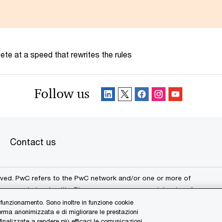
te at a speed that rewrites the rules
Follow us
Contact us
erved. PwC refers to the PwC network and/or one or more of
a separate legal entity. Please see
www.pwc.com/structure
for
 funzionamento. Sono inoltre in funzione cookie
forma anonimizzata e di migliorare le prestazioni
 finalizzate a rendere più efficaci le comunicazioni