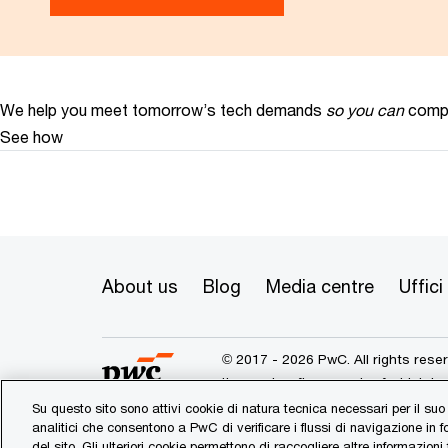
We help you meet tomorrow’s tech demands
so you can
compe
See how
About us
Blog
Media centre
Uffici
© 2017 - 2026 PwC. All rights res
its member firms, each of which is 
further details.
Su questo sito sono attivi cookie di natura tecnica necessari per il suo
analitici che consentono a PwC di verificare i flussi di navigazione in 
del sito. Gli ulteriori cookie permettono di raccogliere altre informazioni