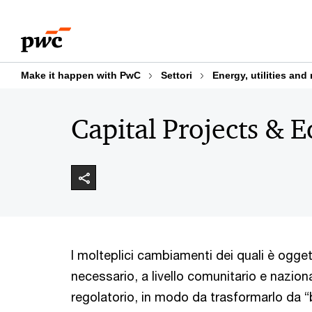
Skip
Skip
to
to
content
footer
Make it happen with PwC
Settori
Energy, utilities and
Capital Projects & 
I molteplici cambiamenti dei quali è ogget
necessario, a livello comunitario e nazio
regolatorio, in modo da trasformarlo da “ba