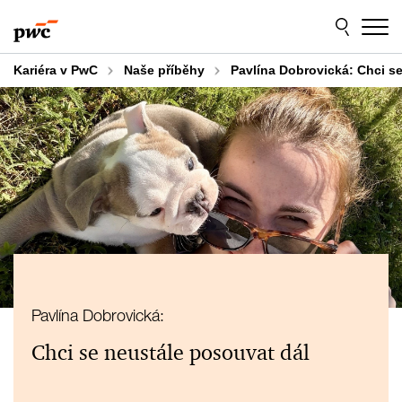
Skip
Skip
to
to
content
footer
Kariéra v PwC
Naše příběhy
Pavlína Dobrovická: Chci s
Pavlína Dobrovická:
Chci se neustále posouvat dál