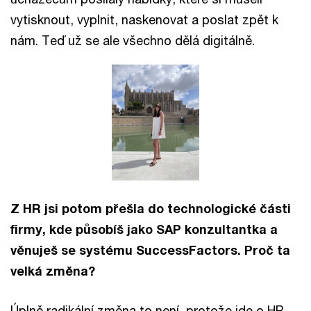
vytisknout, vyplnit, naskenovat a poslat zpět k
nám. Teď už se ale všechno dělá digitálně.
Z HR jsi potom přešla do technologické části
firmy, kde působíš jako SAP konzultantka a
věnuješ se systému SuccessFactors. Proč ta
velká změna?
Úplně radikální změna to není, protože jde o HR