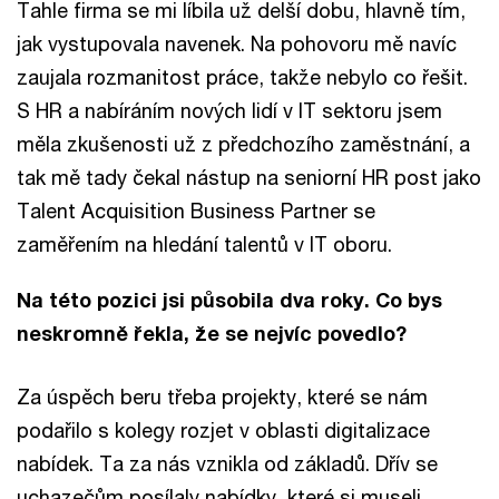
Tahle firma se mi líbila už delší dobu, hlavně tím,
jak vystupovala navenek. Na pohovoru mě navíc
zaujala rozmanitost práce, takže nebylo co řešit.
S HR a nabíráním nových lidí v IT sektoru jsem
měla zkušenosti už z předchozího zaměstnání, a
tak mě tady čekal nástup na seniorní HR post jako
Talent Acquisition Business Partner se
zaměřením na hledání talentů v IT oboru.
Na této pozici jsi působila dva roky. Co bys
neskromně řekla, že se nejvíc povedlo?
Za úspěch beru třeba projekty, které se nám
podařilo s kolegy rozjet v oblasti digitalizace
nabídek. Ta za nás vznikla od základů. Dřív se
uchazečům posílaly nabídky, které si museli