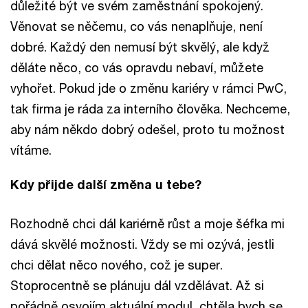
důležité být ve svém zaměstnání spokojený.
Věnovat se něčemu, co vás nenaplňuje, není
dobré. Každý den nemusí být skvělý, ale když
děláte něco, co vás opravdu nebaví, můžete
vyhořet. Pokud jde o změnu kariéry v rámci PwC,
tak firma je ráda za interního člověka. Nechceme,
aby nám někdo dobrý odešel, proto tu možnost
vítáme.
Kdy přijde další změna u tebe?
Rozhodně chci dál kariérně růst a moje šéfka mi
dává skvělé možnosti. Vždy se mi ozývá, jestli
chci dělat něco nového, což je super.
Stoprocentně se plánuju dál vzdělávat. Až si
pořádně osvojím aktuální modul, chtěla bych se