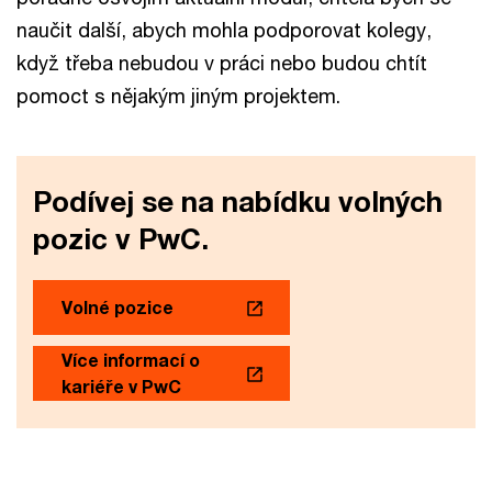
naučit další, abych mohla podporovat kolegy,
když třeba nebudou v práci nebo budou chtít
pomoct s nějakým jiným projektem.
Podívej se na nabídku volných
pozic v PwC.
Volné pozice
Více informací o
kariéře v PwC