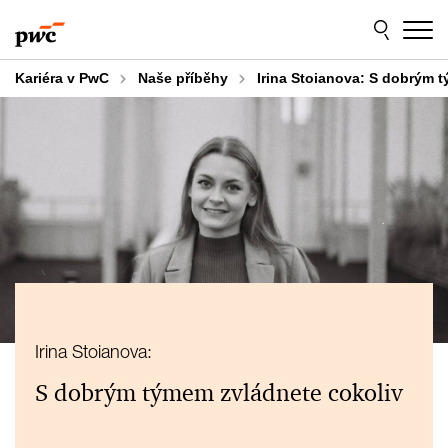
Skip
Skip
to
to
content
footer
Kariéra v PwC
Naše příběhy
Irina Stoianova: S dobrým 
Irina Stoianova:
S dobrým týmem zvládnete cokoliv