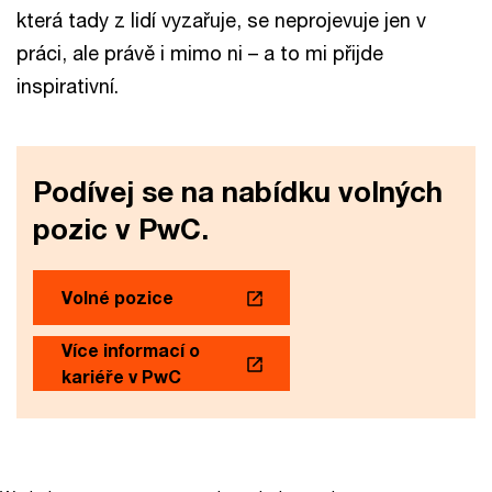
která tady z lidí vyzařuje, se neprojevuje jen v
práci, ale právě i mimo ni – a to mi přijde
inspirativní.
Podívej se na nabídku volných
pozic v PwC.
Volné pozice
Více informací o
kariéře v PwC