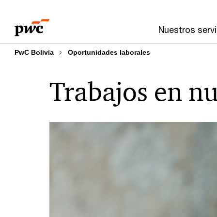
Skip
Skip
to
to
Nuestros servi
content
footer
PwC Bolivia
Oportunidades laborales
Trabajos en nu