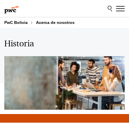
Skip
Skip
to
to
content
footer
PwC Bolivia
Acerca de nosotros
Historia