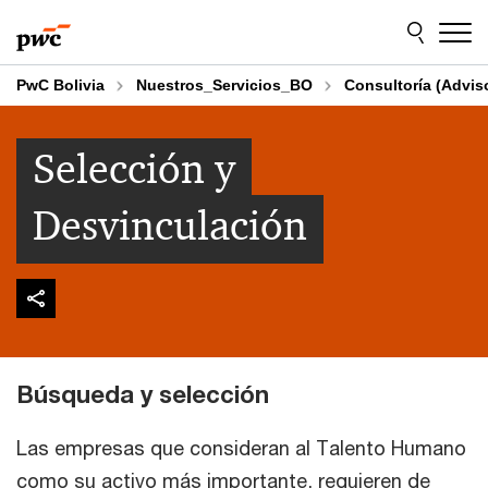
Skip
Skip
to
to
content
footer
PwC Bolivia
Nuestros_Servicios_BO
Consultoría (Advis
Selección y
Desvinculación
Búsqueda y selección
Las empresas que consideran al Talento Humano
como su activo más importante, requieren de